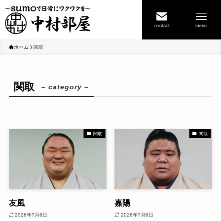
contact
menu
ホーム
関取
関取
– category –
関取
関取
友風
嘉陽
2026年7月6日
2026年7月6日