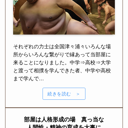
それぞれの力士は全国津々浦々いろんな場
所からいろんな繋がりで縁あって当部屋に
来ることになりました。中学⇒高校⇒大学
と渡って相撲を学んできた者、中学や高校
まで学んで…
続きを読む ＞
部屋は人格形成の場
真っ当な
人間性・精神の育成を大事に