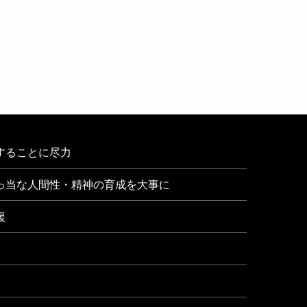
することに尽力
っ当な人間性・精神の育成を大事に
援