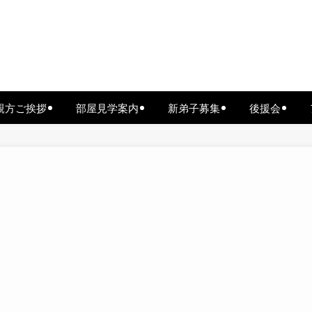
親方ご挨拶
部屋見学案内
新弟子募集
後援会