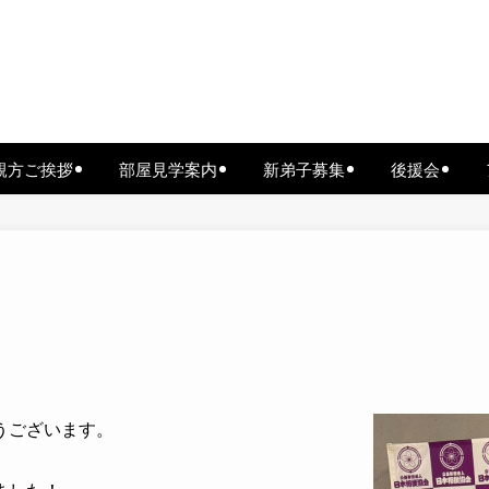
親方ご挨拶
部屋見学案内
新弟子募集
後援会
うございます。