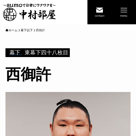
contact
menu
ホーム
幕下以下
西御許
幕下
東幕下四十八枚目
西御許