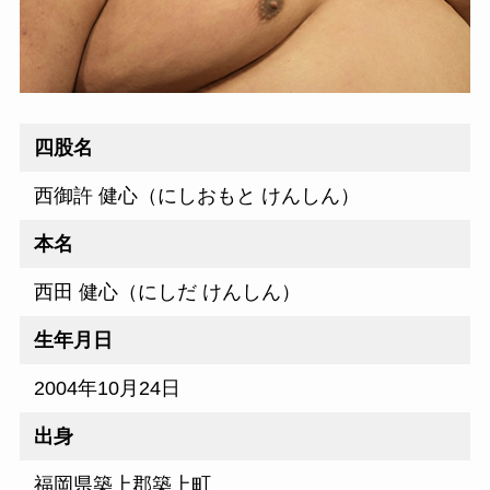
四股名
西御許 健心（にしおもと けんしん）
本名
西田 健心（にしだ けんしん）
生年月日
2004年10月24日
出身
福岡県築上郡築上町